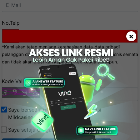
No.Telp
×
+62
*Kami akan tetap menjaga kerahasiaan data-data pribadi
pelanggan dan hanya digunakan untuk kepentingan bisnis semata
dan tidak akan diberikan kepada pihak ketiga sekalipun.
Kode Validasi
Saya bersedia menerima email promosi
Mildcasino.com.
Saya setuju dengan peraturan yg berlaku.